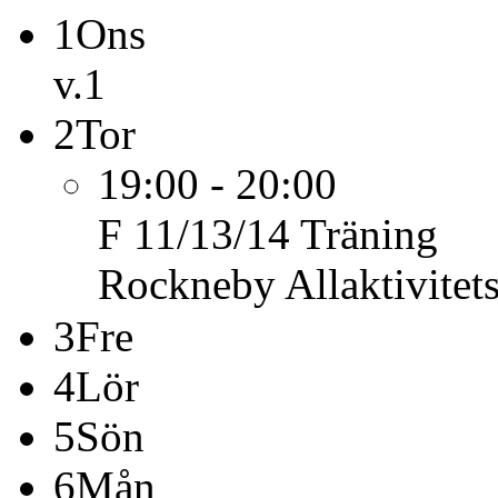
1
Ons
v.1
2
Tor
19:00 - 20:00
F 11/13/14
Träning
Rockneby Allaktivitet
3
Fre
4
Lör
5
Sön
6
Mån