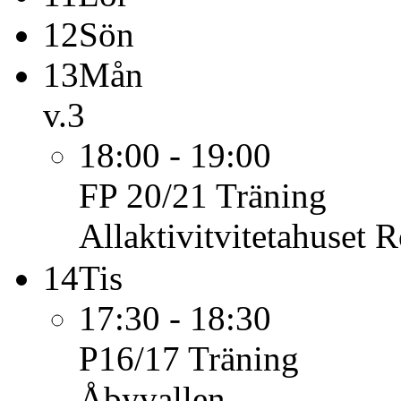
12
Sön
13
Mån
v.3
18:00 - 19:00
FP 20/21
Träning
Allaktivitvitetahuset
14
Tis
17:30 - 18:30
P16/17
Träning
Åbyvallen