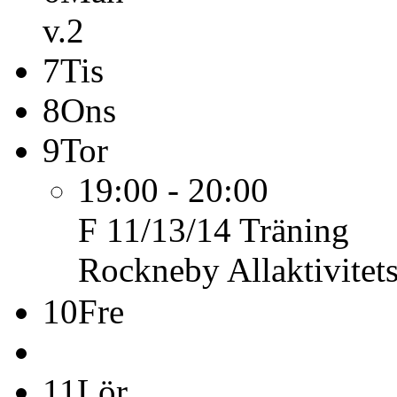
v.2
7
Tis
8
Ons
9
Tor
19:00 - 20:00
F 11/13/14
Träning
Rockneby Allaktivitet
10
Fre
11
Lör