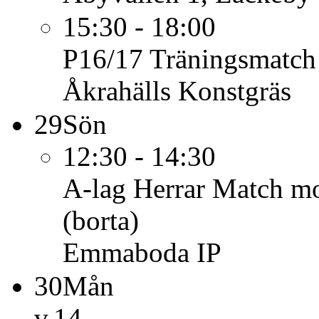
15:30 - 18:00
P16/17
Träningsmatch
Åkrahälls Konstgräs
29
Sön
12:30 - 14:30
A-lag Herrar
Match mo
(borta)
Emmaboda IP
30
Mån
v.14