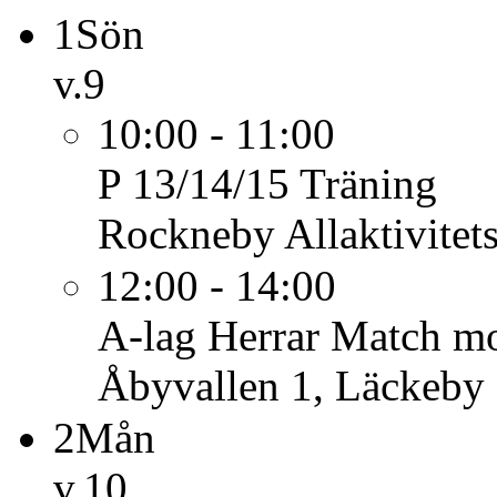
1
Sön
v.9
10:00 - 11:00
P 13/14/15
Träning
Rockneby Allaktivitet
12:00 - 14:00
A-lag Herrar
Match m
Åbyvallen 1, Läckeby
2
Mån
v.10