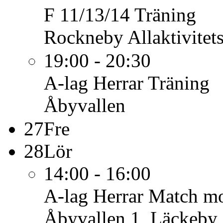
F 11/13/14
Träning
Rockneby Allaktivitet
19:00 - 20:30
A-lag Herrar
Träning
Åbyvallen
27
Fre
28
Lör
14:00 - 16:00
A-lag Herrar
Match mo
Åbyvallen 1, Läckeby