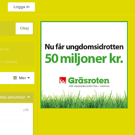
Logga in
Okej
Herrar
 1, Läckeby
Mer
Huvudmeny
Alla aktiviteter
Länkar
v.14
Dokument