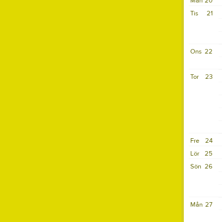
Mån
20
Tis
21
Ons
22
Tor
23
Fre
24
Lör
25
Sön
26
Mån
27