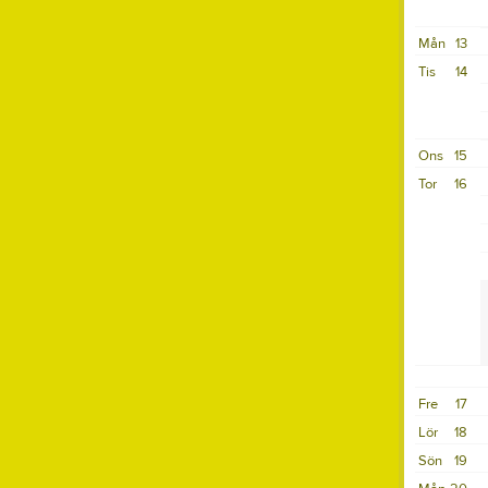
Mån
13
Tis
14
Ons
15
Tor
16
Fre
17
Lör
18
Sön
19