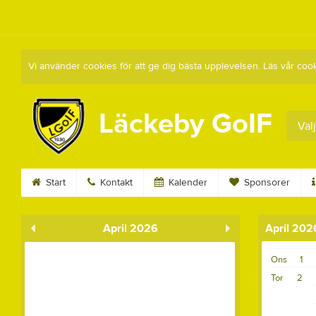
Vi använder cookies för att ge dig bästa upplevelsen. Läs vår coo
Läckeby GoIF
Välj
Start
Kontakt
Kalender
Sponsorer
April 2026
April 202
Ons
1
Tor
2