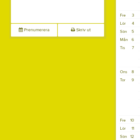
Fre
3
Lör
4
Prenumerera
Skriv ut
Sön
5
Mån
6
Tis
7
Ons
8
Tor
9
Fre
10
Lör
11
Sön
12