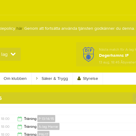
kiepolicy
här
. Genom att fortsätta använda tjänsten godkänner du denna.
Nästa match för A-lag 
 lag
Degerhamns IF
13 aug, 18:45
Åbyvallen
Om klubben
Säker & Trygg
Styrelse
6
18:00
Träning
P 13/14/15
18:00
Träning
A-lag Herrar
19:30
18:00
Träning
P16/17