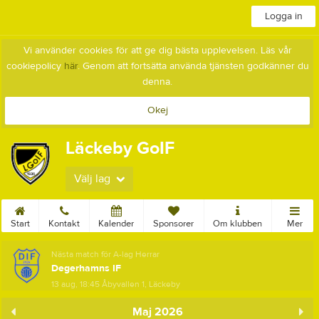
Logga in
Vi använder cookies för att ge dig bästa upplevelsen. Läs vår
cookiepolicy
här
. Genom att fortsätta använda tjänsten godkänner du
denna.
Okej
Läckeby GoIF
Välj lag
Start
Kontakt
Kalender
Sponsorer
Om klubben
Mer
Nästa match för A-lag Herrar
Degerhamns IF
13 aug, 18:45
Åbyvallen 1, Läckeby
Maj 2026