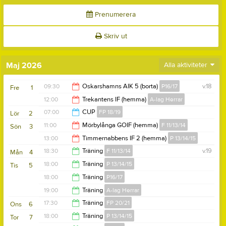
Prenumerera
Skriv ut
Maj 2026
Alla aktiviteter
09:30
Oskarshamns AIK 5 (borta)
P16/17
v.18
Fre
1
12:00
Trekantens IF (hemma)
A-lag Herrar
11:30
07:00
CUP
FP 18/19
Lör
2
14:00
11:00
Mörbylånga GOIF (hemma)
F 11/13/14
Sön
3
17:00
13:00
Timmernabbens IF 2 (hemma)
P 13/14/15
12:30
18:30
Träning
F 11/13/14
v.19
Mån
4
15:00
18:00
Träning
P 13/14/15
Tis
5
20:00
18:00
Träning
P16/17
19:30
19:00
Träning
A-lag Herrar
19:00
17:30
Träning
FP 20/21
Ons
6
20:30
18:00
Träning
P 13/14/15
Tor
7