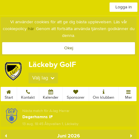
Logga in
Vi använder cookies för att ge dig bästa upplevelsen. Läs vår
cookiepolicy
här
. Genom att fortsätta använda tjänsten godkänner du
denna.
Okej
Läckeby GoIF
Välj lag
Start
Kontakt
Kalender
Sponsorer
Om klubben
Mer
Nästa match för A-lag Herrar
Degerhamns IF
13 aug, 18:45
Åbyvallen 1, Läckeby
Juni 2026