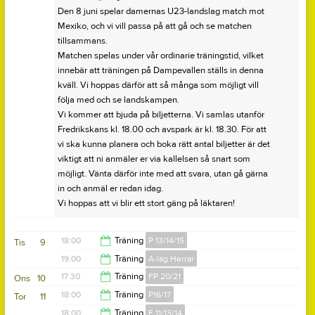
Den 8 juni spelar damernas U23-landslag match mot
Mexiko, och vi vill passa på att gå och se matchen
tillsammans.
Matchen spelas under vår ordinarie träningstid, vilket
innebär att träningen på Dampevallen ställs in denna
kväll. Vi hoppas därför att så många som möjligt vill
följa med och se landskampen.
Vi kommer att bjuda på biljetterna. Vi samlas utanför
Fredrikskans kl. 18.00 och avspark är kl. 18.30. För att
vi ska kunna planera och boka rätt antal biljetter är det
viktigt att ni anmäler er via kallelsen så snart som
möjligt. Vänta därför inte med att svara, utan gå gärna
in och anmäl er redan idag.
Vi hoppas att vi blir ett stort gäng på läktaren!
18:00
Träning
P 13/14/15
Tis
9
19:00
Träning
A-lag Herrar
19:30
17:30
Träning
FP 20/21
Ons
10
20:30
18:00
Träning
P16/17
Tor
11
18:30
18:00
Träning
F 11/13/14