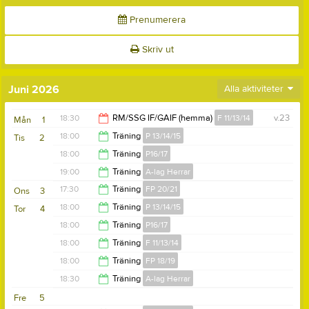
Prenumerera
Skriv ut
Juni 2026
Alla aktiviteter
18:30
RM/SSG IF/GAIF (hemma)
F 11/13/14
v.23
Mån
1
18:00
Träning
P 13/14/15
Tis
2
20:00
18:00
Träning
P16/17
19:30
19:00
Träning
A-lag Herrar
19:00
17:30
Träning
FP 20/21
Ons
3
20:30
18:00
Träning
P 13/14/15
Tor
4
18:30
18:00
Träning
P16/17
19:30
18:00
Träning
F 11/13/14
19:00
18:00
Träning
FP 18/19
19:30
18:30
Träning
A-lag Herrar
19:15
Fre
5