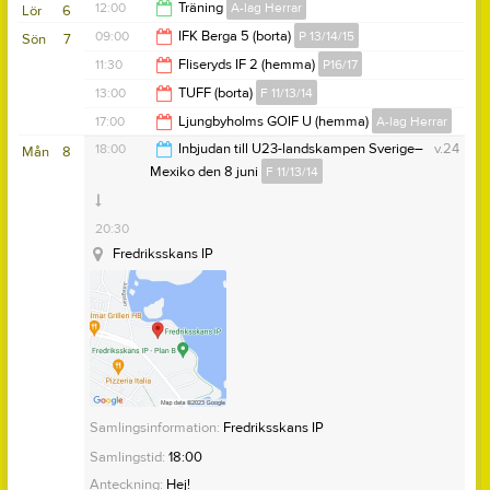
20:00
12:00
Träning
A-lag Herrar
Lör
6
09:00
IFK Berga 5 (borta)
P 13/14/15
Sön
7
13:30
11:30
Fliseryds IF 2 (hemma)
P16/17
11:00
13:00
TUFF (borta)
F 11/13/14
13:30
17:00
Ljungbyholms GOIF U (hemma)
A-lag Herrar
14:00
18:00
Inbjudan till U23-landskampen Sverige–
v.24
Mån
8
Mexiko den 8 juni
F 11/13/14
19:00
20:30
Fredriksskans IP
Samlingsinformation:
Fredriksskans IP
Samlingstid:
18:00
Anteckning:
Hej!