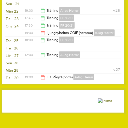
Sön
21
19:00
Träning
A-lag Herrar
v.26
Mån
22
17:45
Träning
FP 18/19
Tis
23
20:30
17:30
Träning
FP 20/21
Ons
24
19:30
19:00
Ljungbyholms GOIF (hemma)
A-lag Herrar
18:30
18:00
Träning
FP 18/19
Tor
25
21:00
Fre
26
19:15
12:00
Träning
A-lag Herrar
Lör
27
Sön
28
13:30
v.27
Mån
29
19:00
IFK Påryd (borta)
A-lag Herrar
Tis
30
21:00