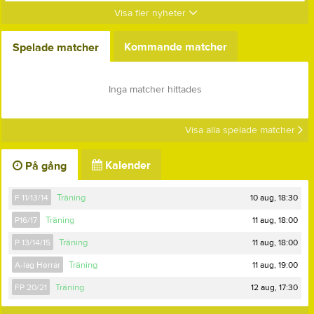
Visa fler nyheter
Kommande matcher
Spelade matcher
Inga matcher hittades
Visa alla spelade matcher
Kalender
På gång
10 aug, 18:30
F 11/13/14
Träning
11 aug, 18:00
P16/17
Träning
11 aug, 18:00
P 13/14/15
Träning
11 aug, 19:00
A-lag Herrar
Träning
12 aug, 17:30
FP 20/21
Träning