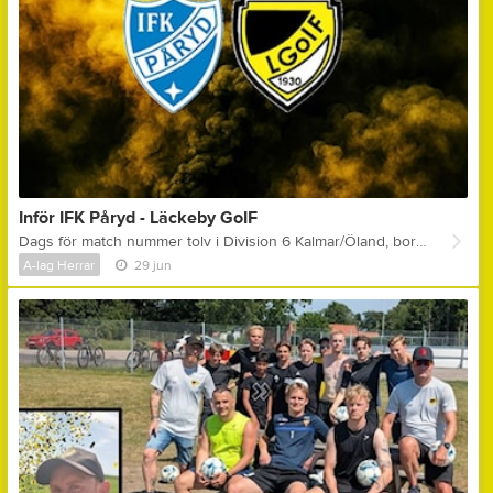
Inför IFK Påryd - Läckeby GoIF
Dags för match nummer tolv i Division 6 Kalmar/Öland, bortamatch och för motståndet står IFK Påryd! IFK PÅRYD ligger, i skrivande stund, på 8:e plats i tabellen! Man spelade senast oavgjort på bortaplan emot S:t Sigfrids IF - 2-2! Tidigare i Division 6 Kalmar/Öland har man följande resultat: S:t Sigfrids IF (h) - 1-4, Läckeby GoIF (b) - 2-2, Trekantens IF (b) - 2-8, Rockneby IK (h) - 4-1, Söderåkra AIK (b) - 4-2, Högsrums FF (h) - 2-3, Ljungbyholms GoIF (b) - 0-3, Degerhamns IF (h) - 0-3, Möre BK (b) - 3-2 & Mörbylånga GoIF (h) - 1-2! Bästa målskytt hitills i IFK Påryd är Felix Karlsson som gjort 6 stycken mål! LÄCKEBY GOIF ligger på 10:e plats i tabellen! Man förlorade senast hemma emot Ljungbyholms GoIF - 0-5! Tidigare i Division 6 Kalmar/Öland har man följande resultat: Ljungbyholms GoIF (b) - 2-2, IFK Påryd (h) - 2-2, Degerhamns IF (b) - 2-5, Trekantens IF (h) - 0-1, Möre BK (b) - 2-3, Rockneby IK (h) - 2-0, Mörbylånga GoIF (b) - 1-6, Söderåkra AIK (h) - 1-2, Högsrums FF (b) - 1-2 & S:t Sigfrids IF (h) - 2-4! Bästa målskytt hitills i Läckeby GoIF är Emil Blomqvist som gjort 6 stycken mål! FUN FACTS: * När lagen möttes i den 2:a omgången slutade matchen oavgjort - 2-2! * Säsongen 2022 var den senaste segern i seriespel för Läckeby GoIF emot IFK Påryd, i Division 5 SÖ, då man lyckades vinna hemma i Läckeby med 3-2! * IFK Påryd har bara tagit 3 av sina totalt 11 stycken poäng på hemmaplan! Enda poängen inspelade på hemmaplan är 4-1-segern emot tabelljumbon Rockneby IK! NU KÖR VI! Läckeby GoIF har tagit ut följande spelare: Olle Bjelkendal (mv) Adam Palmér Alexander Kennerfalk Amjad Mahahi Elliot Andreasson Emil Blomqvist Herman Holmén Idriz Spahiu Manfred Löfström Noah Sporre Olle Karlsson Olle Norlén Bengtsson Olle Qvarnkullen Oskar Akinder Oskar Feltendahl Sigge Holm Udde Rydell William Nilsson Samling: 17.15 i Läckeby, 17.30 på Rasta i Kalmar eller 18.00 på plats Matchstart: 19.00 Kommentar ifrån assisterande tränare Peter Engman: " - Sista matchen innan lite sommarledighet och här handlar det om att avsluta vårsäsongen snyggt, samt att få in en positiv känsla inför hösten! Vi är just nu bara 6 poäng bakom Påryd, det hade varit så oerhört trevligt att krypa lite närmare lagen ovanför för att kunna ha någonting att spela om och sikta på inför hösten! Vi bestämde topp 5 innan serien började och då måste vi nog börja knappa in på lagen ovanför oss om det ska vara möjligt! Vi är topp 5-bra spelare för spelare, utan tvekan, men tyvärr vill det sig inte riktigt för oss under matcherna! Senast emot Påryd, i den andra omgången, gjorde vi ingen bra match alls och här skulle man vilja att Påryd får se de Läckeby jag vet vi har i oss, men som vi tyvärr lite för sällan visar! Om man bortser ifrån matchen senast emot Ljungbyholm så har vi ändå skapat ganska mycket målchanser i samtliga matcher, men missat på tok för många av dom.. Ketchup-effekt här och vinst vore trevligt, så kan vi ta sommarledigt med en seger i ryggen! " IFK Påryd har tagit ut följande trupp: Simon Mellmark (mv), Adam Danielsson Fandrey, Axel Sverken, Fabian Karlsson, Felix Karlsson, Julius Rosenqvist, Karl Berglin, Leonardo Appleton, Liam Engberg, Liam Muerling, Oliver Åkerlund, Petter Eriksson, Robert Allansson, Simon Dahlberg, Simon Karlsson & Sture Rydberg Bengtsson. Tränare för IFK Påryd är Adam Danielsson, samt spelande tränaren Felix Karlsson! Domare: Anton Skedebäck & Peter Marne Matchen spelas på Mörevallen i Påryd imorgon (tisdag) kl. 19.00!
A-lag Herrar
29 jun