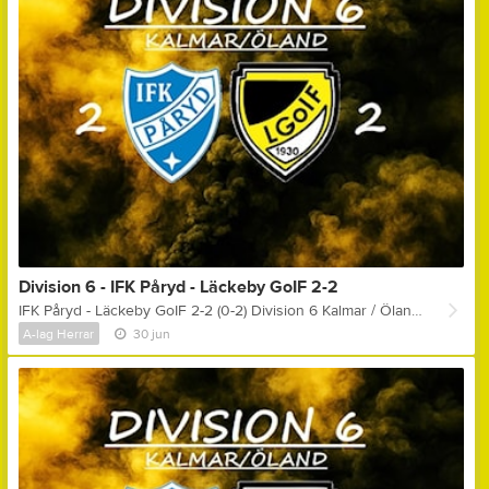
Division 6 - IFK Påryd - Läckeby GoIF 2-2
IFK Påryd - Läckeby GoIF 2-2 (0-2) Division 6 Kalmar / Öland Målskyttar: 0-1, (7) - Emil Blomqvist (Oskar Akinder) 0-2, (43) - Självmål 1-2, (49) - Felix Karlsson 2-2, (57) - Robert Allansson Gula kort: Adam Palmér, Olle Qvarnkullen, Oskar Feltendahl & Oskar Akinder Matchens lirare: Olle Karlsson Kommentar ifrån huvudtränare Anders Hagstedt: " - En godkänd första halvlek där vi rättvist leder med 0-2, har dessutom bud på ett mål till och då ska vi stänga matchen! Sen kommer Påryd ut taggade i andra och vi kommer inte igång tyvärr.. Sett över hela matchen, sett till målchanser, så är vi klart närmre vinsten, men just nu går det emot! I höst kan vi göra lite små saker annorlunda och ta mycket fler poäng! "
A-lag Herrar
30 jun