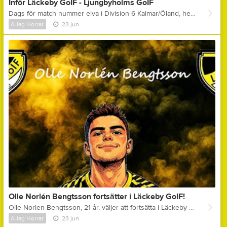
Inför Läckeby GoIF - Ljungbyholms GoIF
Dags för match nummer elva i Division 6 Kalmar/Öland, hemmamatch på Åbyvallen och för motståndet står Ljungbyholms GoIF! LJUNGBYHOLMS GOIF ligger på 5:e plats i tabellen! Man vann senast hemma emot Högsrums FF - 9-1! Tidigare i Division 6 Kalmar/Öland har man följande resultat: Läckeby GoIF (h) - 2-2, Degerhamns IF (b) - 4-5, Möre BK (h) - 3-0, Mörbylånga GoIF (b) - 2-2, S:t Sigfrids IF (b) - 3-0, IFK Påryd (h) - 3-0, Trekantens IF (b) - 1-2, Rockneby IK (h) - 2-0 & Söderåkra AIK (b) - 1-3! Bästa målskyttar hitills i Ljungbyholms GoIF är Anton Fransson & Jonatan Dahlström som gjort 5 stycken mål vardera! LÄCKEBY GOIF ligger på 10:e plats i tabellen! Man förlorade senast hemma emot S:t Sigfrids IF - 2-4! Tidigare i Division 6 Kalmar/Öland har man följande resultat: Ljungbyholms GoIF (b) - 2-2, IFK Påryd (h) - 2-2, Degerhamns IF (b) - 2-5, Trekantens IF (h) - 0-1, Möre BK (b) - 2-3, Rockneby IK (h) - 2-0, Mörbylånga GoIF (b) - 1-6, Söderåkra AIK (h) - 1-2 & Högsrums FF (b) - 1-2! Bästa målskytt hitills i Läckeby GoIF är Emil Blomqvist som gjort 6 stycken mål! FUN FACTS: * När lagen möttes i seriepremiären slutade matchen oavgjort - 2-2! * Förra säsongen, även då i Division 6 Kalmar/Öland! Då vann Ljungbyholm bägge mötena, 11-1 i Ljungbyholm och 6-0 i Läckeby! * Man får titta lååångt tillbaka i tiden för senaste segern i seriespel för Läckeby GoIF emot Ljungbyholms GoIF, detta trots att man vid flera tillfällen sedan dess spelat i samma division! Senaste segern för Läckeby GoIF var för nästan exakt 10 år sedan, den 1:a juli säsongen 2016, då i Division 5 SÖ, då man lyckades vinna hemma i Läckeby med 4-2! NU KÖR VI! Läckeby GoIF har tagit ut följande spelare: Olle Bjelkendal (mv) Adam Palmér Alexander Kennerfalk Amjad Mahahi Casper Forsberg Daniel Ehnblom Elias Körge Herman Holmén Kim Oskarsson Manfred Löfström Mohamad Abdulaal Noah Sporre Olle Karlsson Olle Norlén Bengtsson Olle Qvarnkullen Oskar Feltendahl Sigge Holm Samling: 17.45 Matchstart: 19.00 Kommentar ifrån assisterande tränare Peter Engman: " - Våran match i Ljungbyholm i seriepremiären är troligtvis våran prestationsmässigt bästa match denna säsongen! Samtliga kämpade verkligen och slet för varandra i 90 plus minuter då på ett sätt som samtliga inblandade nog kan hålla med om sticker ut hitills under säsongen! Spelmässigt har vi dock gjort bättre matcher än då och matchen senast kanske rent av var våran spelmässigt bästa prestation denna säsongen! Här skulle man därför vilja att vi gör en mix av de bägge matcherna, alltså att vi kämpar och sliter för varandra som i premiären, samtidigt som vi spelmässigt kommer upp i samma nivå som senast! Lyckas vi med det här så har vi bra chans att ta samtliga poäng, vilket skulle vara så välbehövligt för oss och vårat självförtroende inför resten av säsongen! Halva säsongen är nu spelad och vi är totalt sett värda mycket mer än vad vi har att visa upp! Tittar man på första halvan av säsongen kan man, enligt mig, enkelt summera den med att vi haft lite svårt att göra mål på våra målchanser samtidigt som motståndarna har gjort för många lite för enkla mål! Jag är ingen expert på xG, verkligen inte, men jag skulle inte bli ett dugg förvånad om vi, ifall det räknades ut i våra matcher, då hade haft högre xG än våra motståndare i de flesta av våra matcher denna säsongen! Jag är helt övertygad om att vi är bättre än vad tabellen visar, 110 procent och jag är lika övertygad om att samtliga spelare delar min känsla kring tabelläget! Det är helt enkelt dags att vi visar det för oss själva och för alla andra nu! " Ljungbyholms GoIF har tagit ut följande trupp: Simon Segerberg (mv), Ali Kadhim, Anton Fransson, Anton Karlsson, David Flisberg, Emin Dugic, Erik Olsson, Jakob Högsander, Johan Eriksson, Jonathan Dahlström, Jonathan Johansson, Martin Karlsson, Neo Andreevski, Viggo Johansson & Viktor Johansson. Tränare för Ljungbyholms GoIF är Tobias Karlsson! Domare: Imer Selimi & Peter Marne Matchen spelas på Åbyvallen i Läckeby imorgon (onsdag) kl. 19.00!
A-lag Herrar
23 jun
Olle Norlén Bengtsson fortsätter i Läckeby GoIF!
Olle Norlén Bengtsson, 21 år, väljer att fortsätta i Läckeby GoIF! Olle är back! Löpstark, bra spänst och bra i duell-spelet! En spelare med riktigt bra inställning! Kommentar ifrån huvudtränare Anders Hagstedt: " - Olle ger allt på planen och kommer tillföra mycket vilja till oss! Riktigt roligt att Olle är tillbaka, i alla fall över sommaren! Dialogen om ett sommarbesök hos oss inleddes redan runt jul förra året, kul att det blev verklighet! " Olle flyttade förra sommaren till Linköping pga studier, men kommer att finnas tillgänglig nu under sommaren!
A-lag Herrar
23 jun