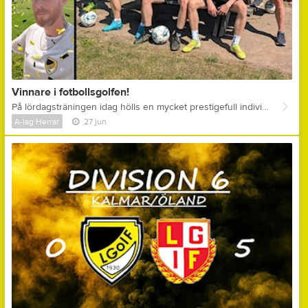
Vinnare i fotbollsgolfen!
På lördagsträningen idag hölls en mycket prestigefull individuell runda i fotbollsgolf på 5 stycken "hål" TOPP 3 såg ut enligt följande: 1:a - Peter Engman - 18 sparkar (Nytt banrekord!) 2:a - Olle Bjelkendal - 24 sparkar 3:a - Herman Holmén & Oskar Feltendahl - 25 sparkar Kommentar ifrån assisterande tränare Peter Engman: " - Positivt överraskad över min egna prestation faktiskt! Och det var nog inte många som trodde att jag kunde hantera en boll, men fotboll är ju faktiskt ganska enkelt så länge man slipper springa egentligen.. Och springa det är jag ju på tok för gammal för, så det överlåter jag gärna åt spelarna och där är dom ju bättre än mig iallafall! Nu ska jag ligga i hårdträning resten av sommaren inför VM i fotbollsgolf som avgörs i slutet av augusti i Mongoliet! "
A-lag Herrar
27 jun