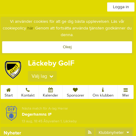
Logga in
Vi använder cookies för att ge dig bästa upplevelsen. Läs vår
cookiepolicy
här
. Genom att fortsätta använda tjänsten godkänner du
denna.
Okej
Läckeby GoIF
Välj lag
Start
Kontakt
Kalender
Sponsorer
Om klubben
Mer
Nästa match för A-lag Herrar
Degerhamns IF
13 aug, 18:45
Åbyvallen 1, Läckeby
Nyheter
Klubbnyheter