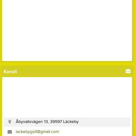
Kansli
Åbyvallsvägen 13, 39597 Läckeby
lackebygoif@gmail.com