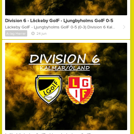
Division 6 - Läckeby GoIF - Ljungbyholms GoIF 0-5
Läckeby GoIF - Ljungbyholms GoIF 0-5 (0-3) Division 6 Kalmar / Öland Målskyttar: 0-1, (4) - Erik Olsson 0-2, (10) - Anton Fransson 0-3, (31) - Självmål 0-4, (76) - Anton Karlsson 0-5, (89) - Jonathan Johansson Gula kort: Olle Karlsson Matchens lirare: Noah Sporre Kommentar ifrån assisterande tränare Peter Engman: " - I första halvlek är vi inte riktigt där känns det som, samtidigt som Ljungbyholm gör det väldigt bra, det kan man absolut inte ta ifrån dom.. Det känns nästan stundtals som att Ljungbyholm spelar med en spelare mer på planen till å med, för de är verkligen överallt och vi kommer ingenstans! I andra halvlek är vi bättre med i matchen, men om det är för att Ljungbyholm tar det lite lugnare eller om vi spelar upp oss låter jag vara osagt, men spelmässigt ser det iallafall betydligt bättre ut i andra halvlek! Det är svårt att vinna fotbollsmatcher när man bjuder på så många mål som vi gör i den här matchen, samtidigt som vi offensivt inte skapar så mycket under matchen, så segern för Ljungbyholm är verkligen inget att diskutera! Segersiffrorna är lite för stora dock, men totalt sett får vi ju helt enkelt bara erkänna att Ljungbyholm är bättre än oss idag! "
A-lag Herrar
24 jun