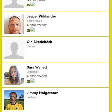
Jesper Wiklander
Sekreterare
0702674567
Ola Skedebäck
Kassör
Sara Wallett
Ledamot
0738524085
Jimmy Holgersson
Ledamot