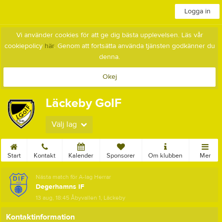
Logga in
Vi använder cookies för att ge dig bästa upplevelsen. Läs vår
cookiepolicy
här
. Genom att fortsätta använda tjänsten godkänner du
denna.
Okej
Läckeby GoIF
Välj lag
Start
Kontakt
Kalender
Sponsorer
Om klubben
Mer
Nästa match för A-lag Herrar
Degerhamns IF
13 aug, 18:45
Åbyvallen 1, Läckeby
Kontaktinformation