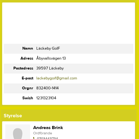
Namn
Läckeby GoIF
Adress
Åbyvallsvägen 13
Postadress
39597 Läckeby
E-post
lackebygoif@gmail.com
Orgnr
832400-1414
Swish
1231323104
Styrelse
Andreas Brink
Ordförande
0703443734