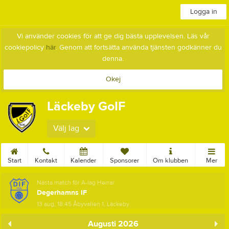
Logga in
Vi använder cookies för att ge dig bästa upplevelsen. Läs vår
cookiepolicy
här
. Genom att fortsätta använda tjänsten godkänner du
denna.
Okej
Läckeby GoIF
Välj lag
Start
Kontakt
Kalender
Sponsorer
Om klubben
Mer
Nästa match för A-lag Herrar
Degerhamns IF
13 aug, 18:45
Åbyvallen 1, Läckeby
Augusti 2026