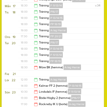
18:00
18:30
Träning
F 11/13/14
v.34
Mån
17
19:30
18:00
Träning
P16/17
Tis
18
20:00
18:00
Träning
P 13/14/15
19:00
18:00
Träning
FP 18/19
19:30
19:00
Träning
A-lag Herrar
19:30
17:30
Träning
FP 20/21
Ons
19
20:30
18:00
Träning
P16/17
Tor
20
18:30
18:00
Träning
P 13/14/15
19:00
18:00
Träning
F 11/13/14
19:30
18:00
Träning
FP 18/19
19:30
18:30
Möre BK (hemma)
A-lag Herrar
19:30
Fre
21
20:30
12:00
Träning
A-lag Herrar
Lör
22
14:00
Kalmar FF 2 (hemma)
P 13/14/15
13:30
10:30
Lindsdals IF (hemma)
F 11/13/14
Sön
23
16:00
13:00
Böda-Högby 2 (hemma)
P16/17
11:30
17:00
Rockneby IK U (borta)
A-lag Herrar