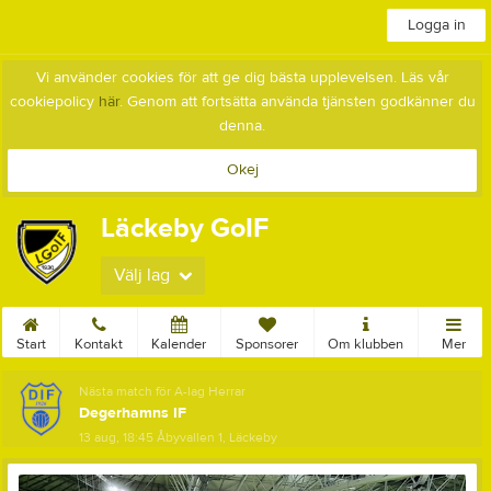
Logga in
Vi använder cookies för att ge dig bästa upplevelsen. Läs vår
cookiepolicy
här
. Genom att fortsätta använda tjänsten godkänner du
denna.
Okej
Läckeby GoIF
Välj lag
Start
Kontakt
Kalender
Sponsorer
Om klubben
Mer
Nästa match för A-lag Herrar
Degerhamns IF
13 aug, 18:45
Åbyvallen 1, Läckeby