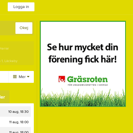
Logga in
Okej
Herrar
 1, Läckeby
Mer
Huvudmeny
er
Länkar
Dokument
10 aug, 18:30
11 aug, 18:00
11 aug, 18:00