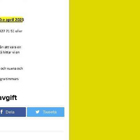
vgift
Dela
Tweeta