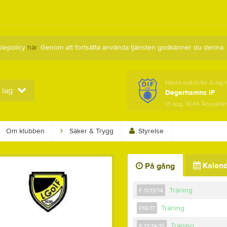
kiepolicy
här
. Genom att fortsätta använda tjänsten godkänner du denna.
Nästa match för A-lag 
 lag
Degerhamns IF
13 aug, 18:45
Åbyvallen
Om klubben
Säker & Trygg
Styrelse
Kalend
På gång
Träning
F 11/13/14
Träning
P16/17
Träning
P 13/14/15