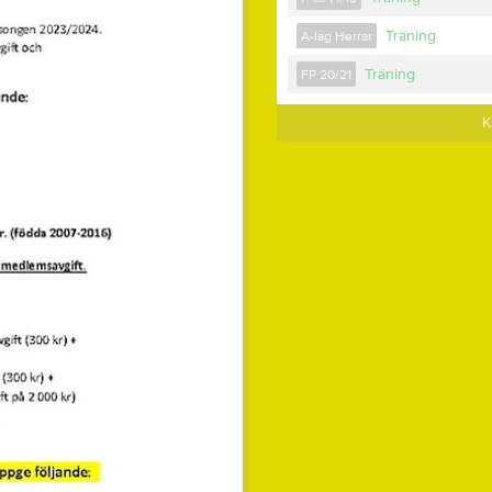
Träning
A-lag Herrar
Träning
FP 20/21
K