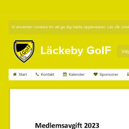
Vi använder cookies för att ge dig bästa upplevelsen. Läs vår coo
Läckeby GoIF
Välj
Start
Kontakt
Kalender
Sponsorer