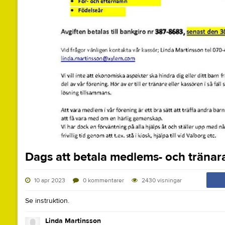
Dags att betala medlems- och tränara
10 apr 2023
0
kommentarer
2430
visningar
Se instruktion.
Linda Martinsson