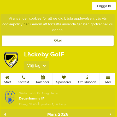
Logga in
Vi använder cookies för att ge dig bästa upplevelsen. Läs vår
cookiepolicy
här
. Genom att fortsätta använda tjänsten godkänner du
denna.
Okej
Läckeby GoIF
Välj lag
Start
Kontakt
Kalender
Sponsorer
Om klubben
Mer
Nästa match för A-lag Herrar
Degerhamns IF
13 aug, 18:45
Åbyvallen 1, Läckeby
Mars 2026