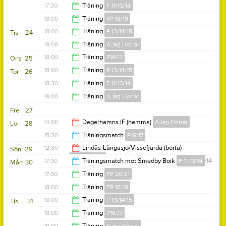
18:00
17:30
Träning
F 11/13/14
18:15
18:00
Träning
FP 18/19
19:00
18:00
Träning
P 13/14/15
Tis
24
19:00
19:00
Träning
A-lag Herrar
19:30
18:00
Träning
P16/17
Ons
25
21:00
18:00
Träning
P 13/14/15
Tor
26
19:00
18:30
Träning
F 11/13/14
19:30
19:00
Träning
A-lag Herrar
20:00
Fre
27
20:30
14:00
Degerhamns IF (hemma)
A-lag Herrar
Lör
28
15:30
Träningsmatch
P16/17
16:00
12:30
Lindås-Långasjö/Vissefjärda (borta)
Sön
29
A-lag Herrar
18:00
17:00
Träningsmatch mot Smedby Boik
F 11/13/14
v.14
Mån
30
14:30
17:00
Träning
FP 20/21
19:00
18:00
Träning
FP 18/19
18:00
18:00
Träning
P 13/14/15
Tis
31
19:00
18:00
Träning
P16/17
19:30