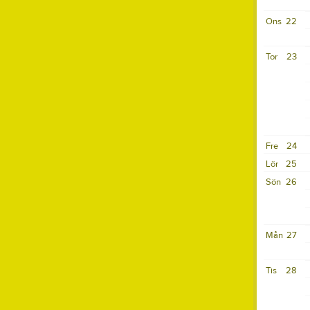
Ons
22
Tor
23
Fre
24
Lör
25
Sön
26
Mån
27
Tis
28