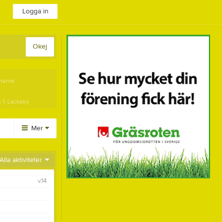
Logga in
Okej
Herrar
 1, Läckeby
Mer
Huvudmeny
Alla aktiviteter
Länkar
v.14
Dokument