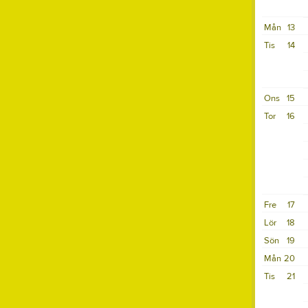
Mån
13
Tis
14
Ons
15
Tor
16
Fre
17
Lör
18
Sön
19
Mån
20
Tis
21