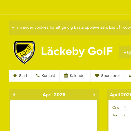
Vi använder cookies för att ge dig bästa upplevelsen. Läs vår coo
Läckeby GoIF
Välj
Start
Kontakt
Kalender
Sponsorer
April 2026
April 202
Ons
1
Tor
2