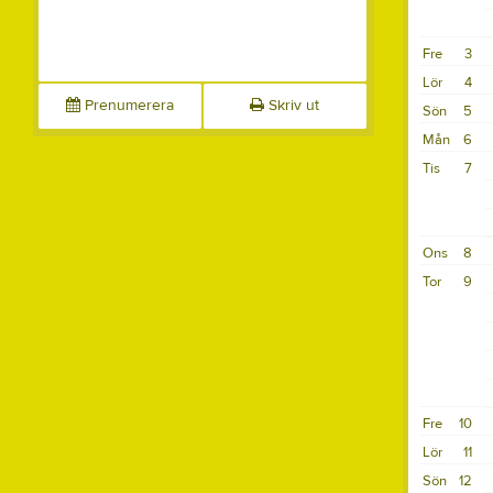
Fre
3
Lör
4
Prenumerera
Skriv ut
Sön
5
Mån
6
Tis
7
Ons
8
Tor
9
Fre
10
Lör
11
Sön
12