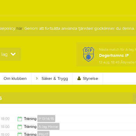
kiepolicy
här
. Genom att fortsätta använda tjänsten godkänner du denna.
Nästa match för A-lag 
 lag
Degerhamns IF
13 aug, 18:45
Åbyvallen
Om klubben
Säker & Trygg
Styrelse
6
18:00
Träning
P 13/14/15
18:00
Träning
A-lag Herrar
19:30
18:00
Träning
P16/17